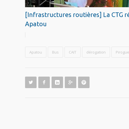
[Infrastructures routières] La CTG r
Apatou
Apatou
Bus
CAIT
dérogation
Pirogu