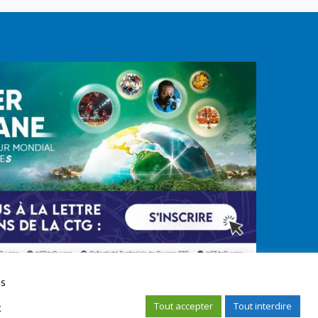
us
Tout accepter
Tout interdire
x