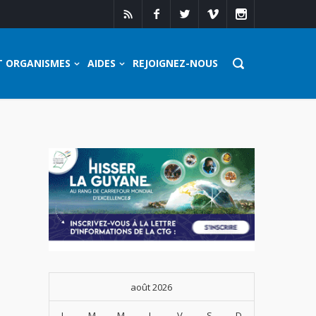
T ORGANISMES
AIDES
REJOIGNEZ-NOUS
août 2026
L
M
M
J
V
S
D