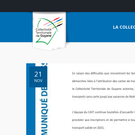
LA COLLEC
21
NOV