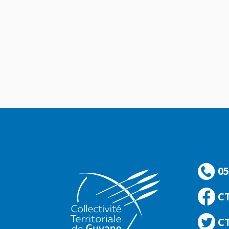
05
C
CT