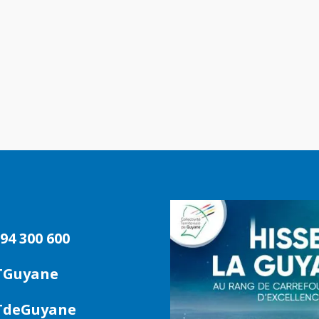
94 300 600
TGuyane
deGuyane