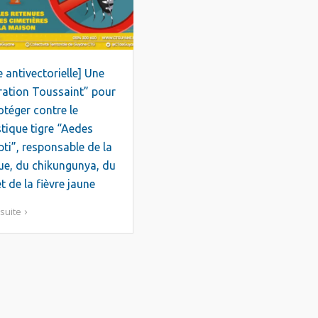
e antivectorielle] Une
ation Toussaint” pour
otéger contre le
ique tigre “Aedes
ti”, responsable de la
e, du chikungunya, du
et de la fièvre jaune
 suite