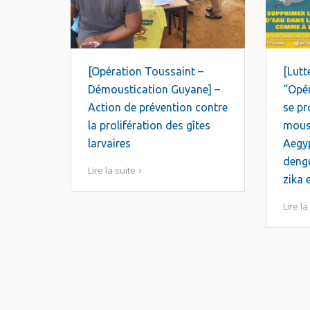
[Opération Toussaint –
[Lutt
Démoustication Guyane] –
“Opér
Action de prévention contre
se pr
la prolifération des gîtes
moust
larvaires
Aegyp
dengu
Lire la suite
zika 
Lire la