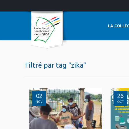
LA COLLEC
Filtré par tag "zika"
02
26
NOV
OCT