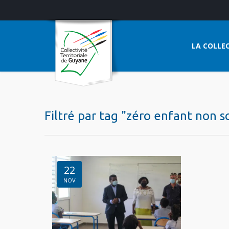
LA COLLEC
Filtré par tag "zéro enfant non s
22
NOV