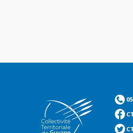
05
C
CT