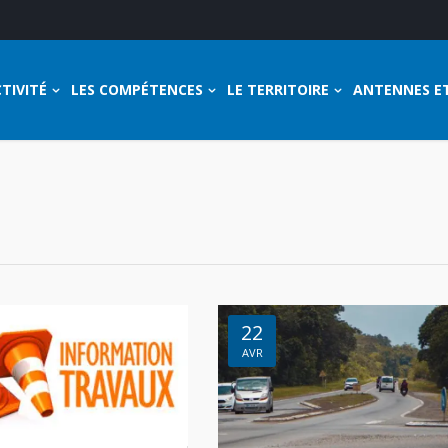
TIVITÉ
LES COMPÉTENCES
LE TERRITOIRE
ANTENNES E
22
AVR