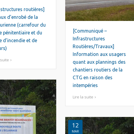
astructures routières]
ux d’enrobé de la
rienne (carrefour du
[Communiqué –
e pénitentiaire et du
Infrastructures
e d’incendie et de
Routières/Travaux]
rs)
Information aux usagers
 suite
quant aux plannings des
chantiers routiers de la
CTG en raison des
intempéries
Lire la suite
12
MAR