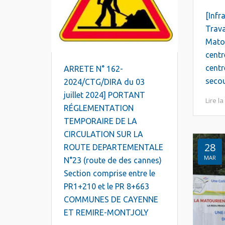
[Infr
Trava
Matou
centr
centr
ARRETE N° 162-
secou
2024/CTG/DIRA du 03
juillet 2024] PORTANT
Lire la
RÉGLEMENTATION
TEMPORAIRE DE LA
CIRCULATION SUR LA
28
ROUTE DEPARTEMENTALE
MAR
N°23 (route de des cannes)
Section comprise entre le
PR1+210 et le PR 8+663
COMMUNES DE CAYENNE
ET REMIRE-MONTJOLY