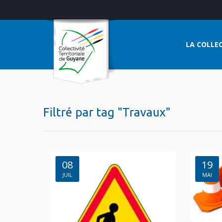
LA COLLEC
Filtré par tag "Travaux"
08
19
JUIL
MAI