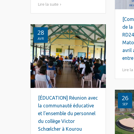
Lire la suite
[Com
de la
28
RD24,
AVR
Matou
avril
entre
Lire la
26
[ÉDUCATION] Réunion avec
SEP
la communauté éducative
et l’ensemble du personnel
du collège Victor
Schœlcher à Kourou