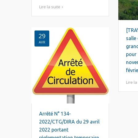
Lire la suite
[TRA
29
salle
AVR
gran
pour 
nove
févri
Lire la
Arrêté N° 134-
2022/CTG/DIRA du 29 avril
2022 portant
réglementation temporaire