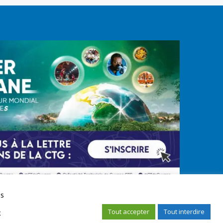
us
Tout accepter
Tout interdire
x