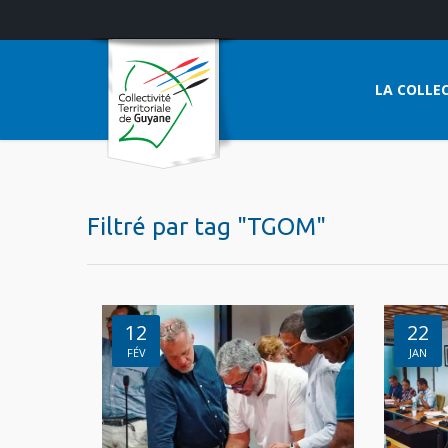
LA COLLEC
Filtré par tag "TGOM"
12
22
FÉV
JAN