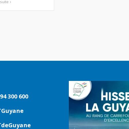
 suite
94 300 600
TGuyane
deGuyane