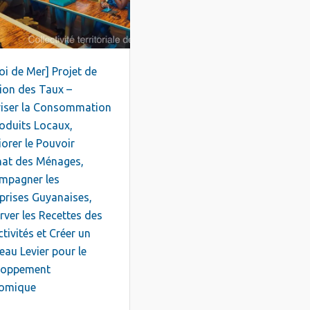
oi de Mer] Projet de
ion des Taux –
riser la Consommation
oduits Locaux,
orer le Pouvoir
hat des Ménages,
mpagner les
prises Guyanaises,
rver les Recettes des
ctivités et Créer un
au Levier pour le
loppement
omique