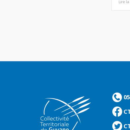
Lire la
05
C
CT