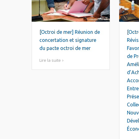
[Octroi de mer] Réunion de
[Octr
concertation et signature
Révis
du pacte octroi de mer
Favo
de Pr
Lire la suite
Améli
d’Ac
Acco
Entre
Prése
Colle
Nouve
Déve
Écon