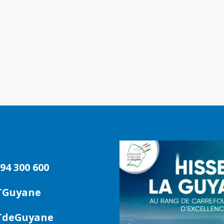
94 300 600
TGuyane
deGuyane