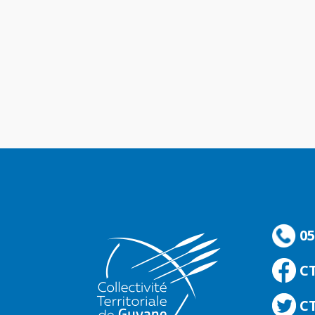
05
C
CT