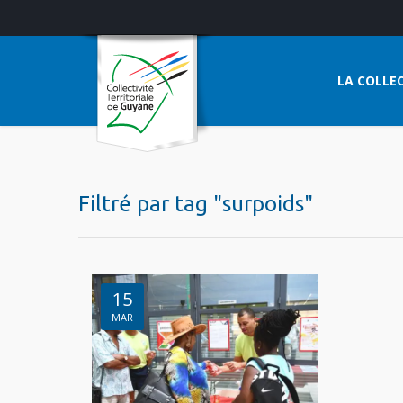
LA COLLEC
Filtré par tag "surpoids"
15
MAR