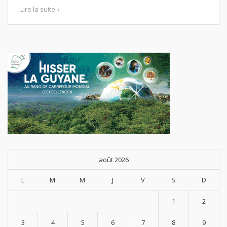
Lire la suite
août 2026
L
M
M
J
V
S
D
1
2
3
4
5
6
7
8
9