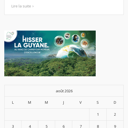
Lire la suite
août 2026
L
M
M
J
V
S
D
1
2
3
4
5
6
7
8
9