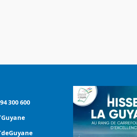
94 300 600
TGuyane
deGuyane