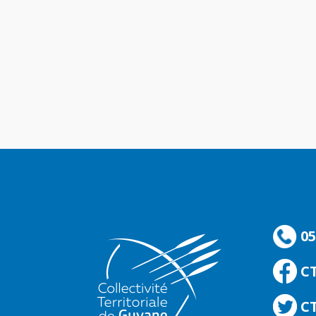
05
C
CT