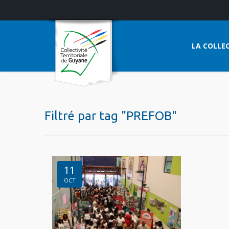
LA COLLEC
Filtré par tag "PREFOB"
11
OCT