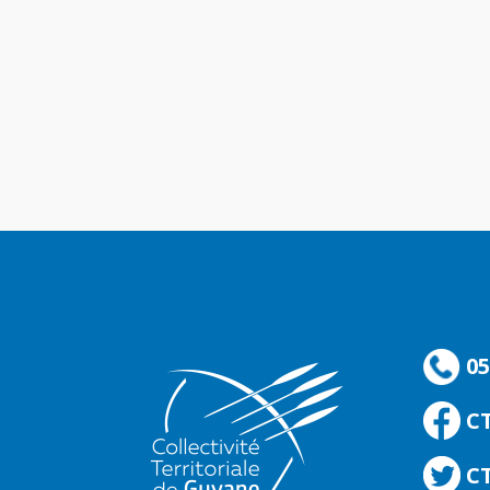
05
C
CT