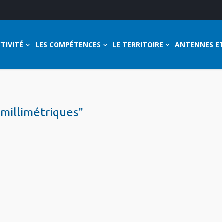
TIVITÉ
LES COMPÉTENCES
LE TERRITOIRE
ANTENNES E
 millimétriques"