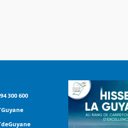
94 300 600
TGuyane
deGuyane