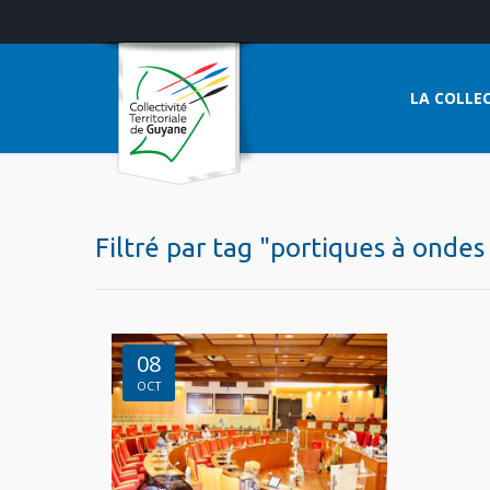
LA COLLEC
Filtré par tag "portiques à ondes
08
OCT