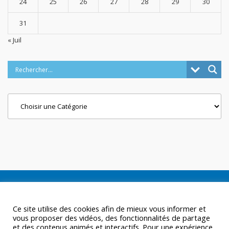
24
25
26
27
28
29
30
31
« Juil
Categories
Ce site utilise des cookies afin de mieux vous informer et
vous proposer des vidéos, des fonctionnalités de partage
et des contenus animés et interactifs. Pour une expérience