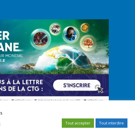
us
Tout accepter
Tout interdire
x