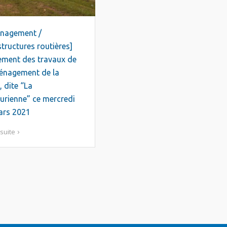
nagement /
structures routières]
ement des travaux de
énagement de la
 dite “La
rienne” ce mercredi
ars 2021
 suite