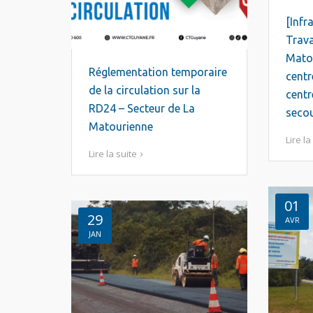
[Infr
Trava
Matou
Réglementation temporaire
centr
de la circulation sur la
centr
RD24 – Secteur de La
secou
Matourienne
Lire la
Lire la suite
01
29
AVR
JAN