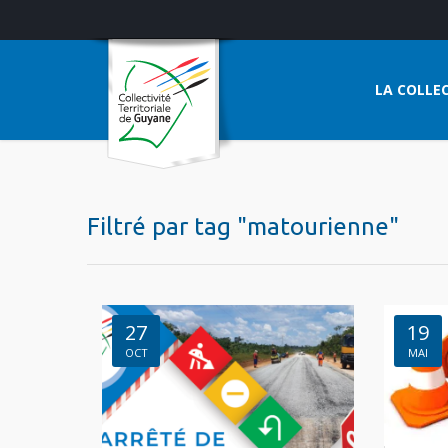
LA COLLEC
Filtré par tag "matourienne"
27
19
OCT
MAI