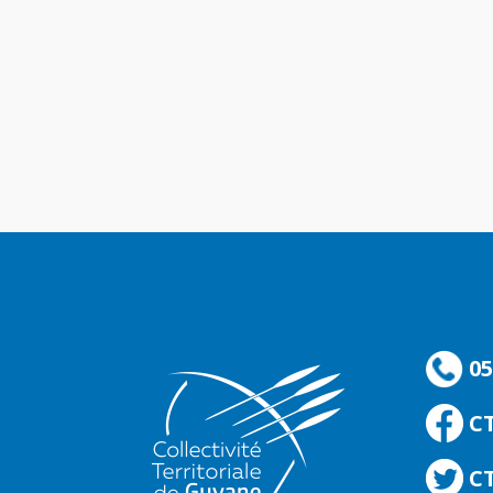
05
C
CT