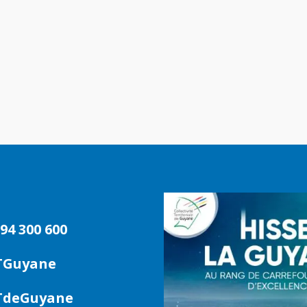
94 300 600
TGuyane
deGuyane