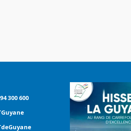
94 300 600
TGuyane
deGuyane