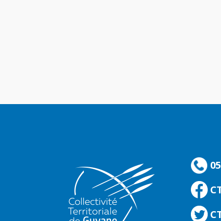
05
C
CT