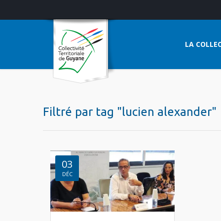
LA COLLEC
Filtré par tag "lucien alexander"
03
DÉC