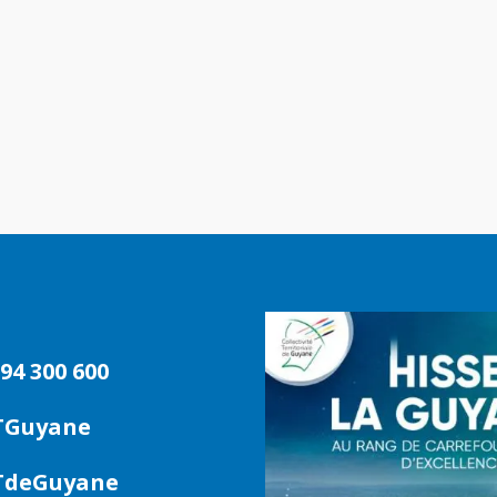
94 300 600
TGuyane
deGuyane