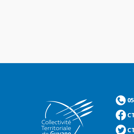
05
C
CT