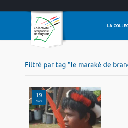
LA COLLEC
Filtré par tag "le maraké de bra
19
NOV