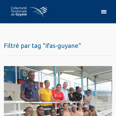
Filtré par tag "ifas-guyane"