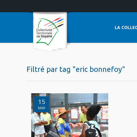
LA COLLEC
Filtré par tag "eric bonnefoy"
15
MAR