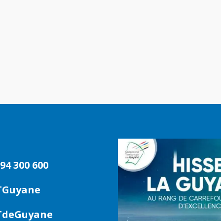
94 300 600
TGuyane
deGuyane