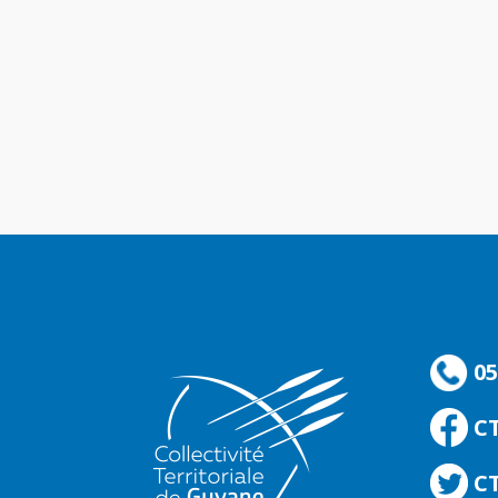
05
C
CT