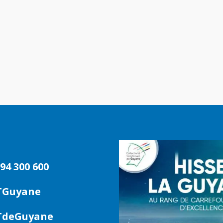
94 300 600
TGuyane
deGuyane