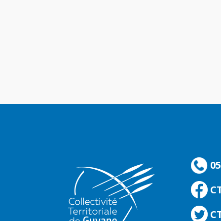
05
C
CT