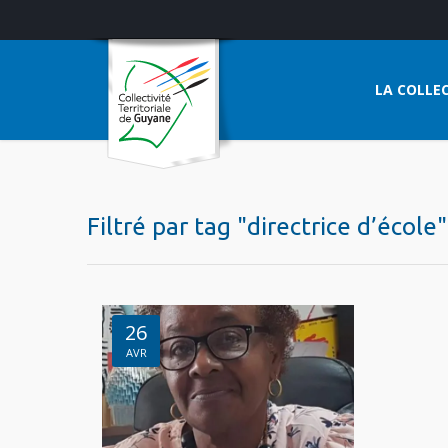
LA COLLEC
Filtré par tag "directrice d’école"
26
AVR