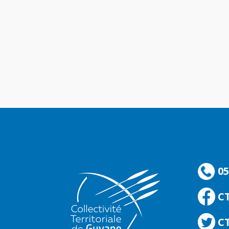
05
C
CT