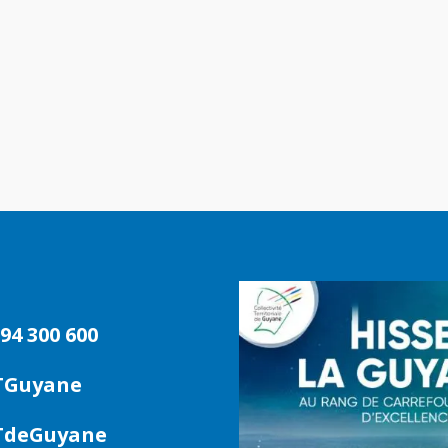
94 300 600
TGuyane
deGuyane