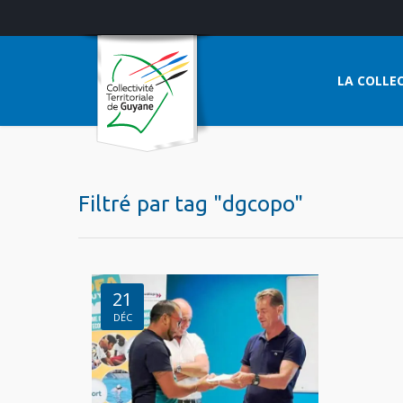
LA COLLEC
Filtré par tag "dgcopo"
21
DÉC