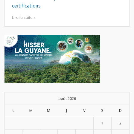
certifications
Lire la suite
août 2026
L
M
M
J
V
S
D
1
2