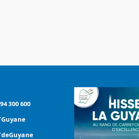
94 300 600
TGuyane
deGuyane