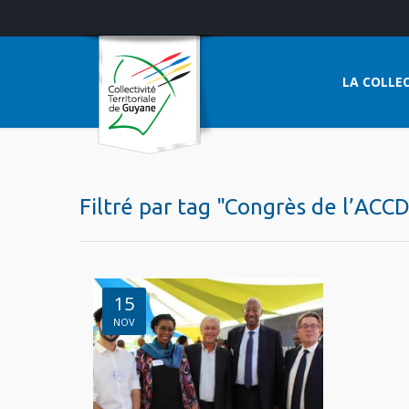
LA COLLEC
Filtré par tag "Congrès de l’ACC
15
NOV