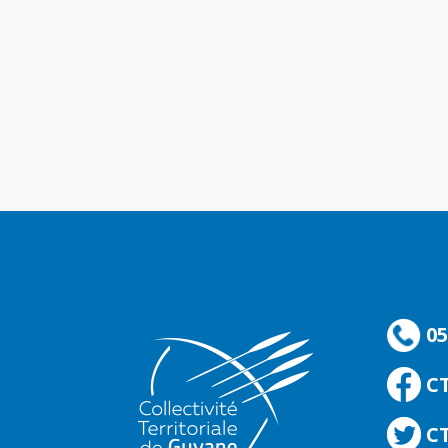
05
C
CT