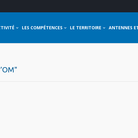
TIVITÉ
LES COMPÉTENCES
LE TERRITOIRE
ANTENNES E
D’OM"