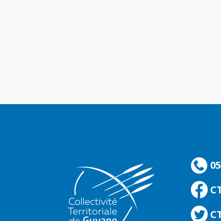
05
C
CT