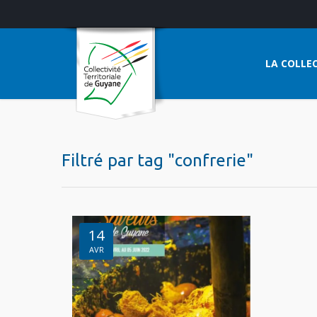
LA COLLEC
Filtré par tag "confrerie"
14
AVR