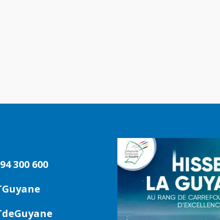
94 300 600
TGuyane
deGuyane