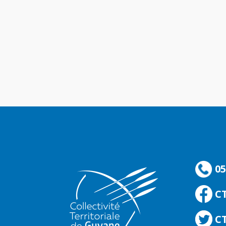
05
C
CT