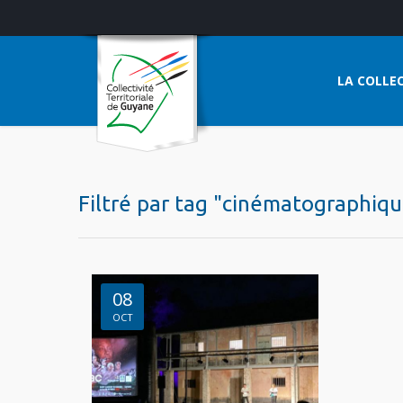
LA COLLEC
Filtré par tag "cinématographiq
08
OCT