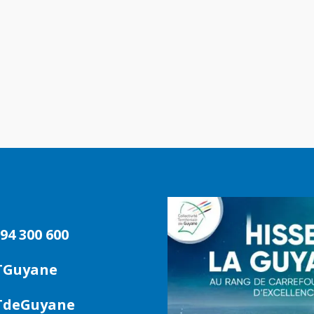
94 300 600
TGuyane
deGuyane