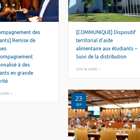
ompagnement des
[COMMUNIQUE] Dispositif
ants] Remise de
territorial d’aide
ues
alimentaire aux étudiants –
compagnement
Suivi de la distribution
nnalisé à des
Lire la suite
ants en grande
rité
 suite
23
SEP