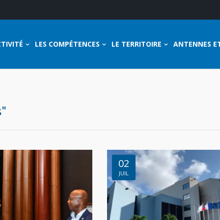
TIVITÉ
LES COMPÉTENCES
LE TERRITOIRE
ANTENNES E
s"
02
JUIL