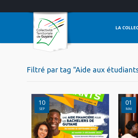
LA COLLEC
Filtré par tag "Aide aux étudiant
10
01
SEP
MAI