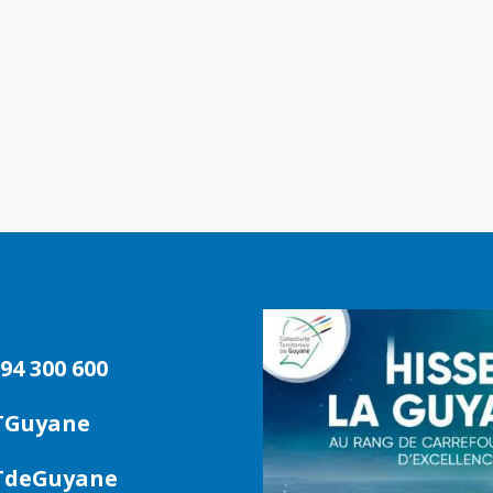
94 300 600
TGuyane
deGuyane