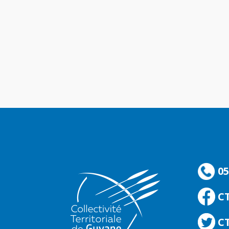
05
C
CT