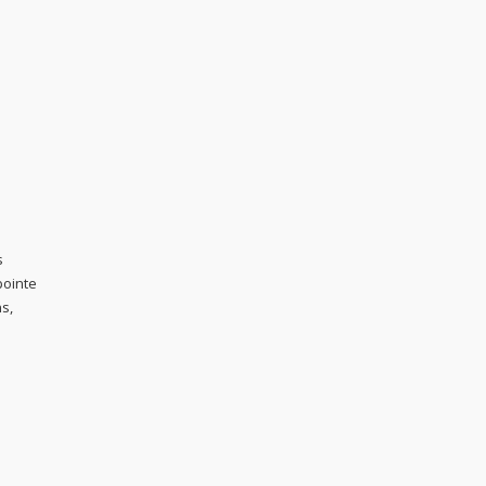
s
pointe
s,