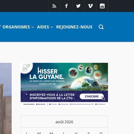
T ORGANISMES
AIDES
REJOIGNEZ-NOUS
août 2026
L
M
M
J
V
S
D