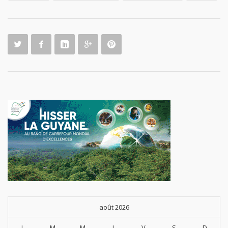
ce pour
nos
jeunes
talents !
août 2026
L
M
M
J
V
S
D