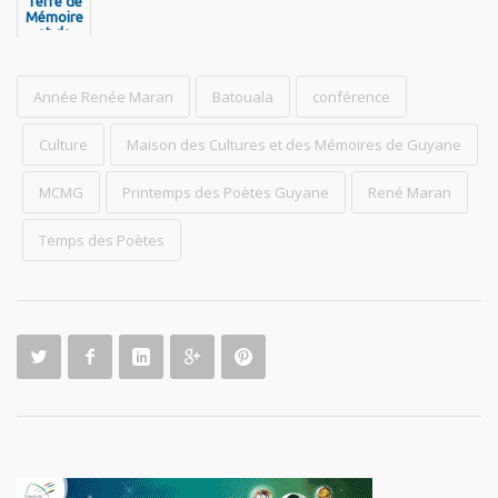
Terre de
Mémoire
et de
Libertés
- Pou
Nou Pa
Jen Bliyé
Année Renée Maran
Batouala
conférence
Culture
Maison des Cultures et des Mémoires de Guyane
MCMG
Printemps des Poètes Guyane
René Maran
Temps des Poètes