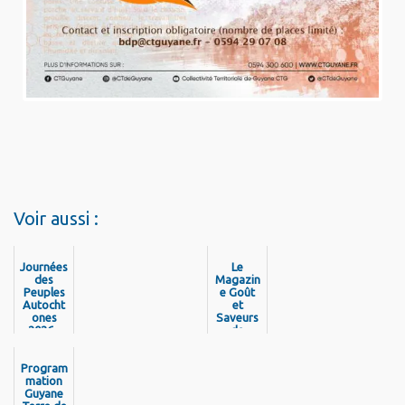
Voir aussi :
Journées
Le
des
Magazin
Peuples
e Goût
Autocht
et
ones
Saveurs
2026 -
de
Découvr
Guyane
ez la
est de
program
Program
retour !
mation
mation
Guyane