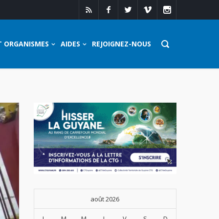
T ORGANISMES
AIDES
REJOIGNEZ-NOUS
août 2026
L
M
M
J
V
S
D