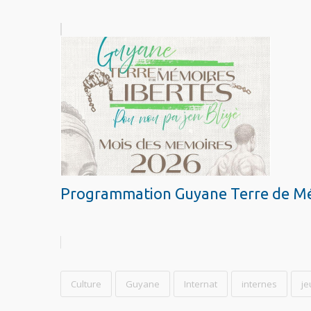
Programmation Guyane Terre de Mém
Culture
Guyane
Internat
internes
j