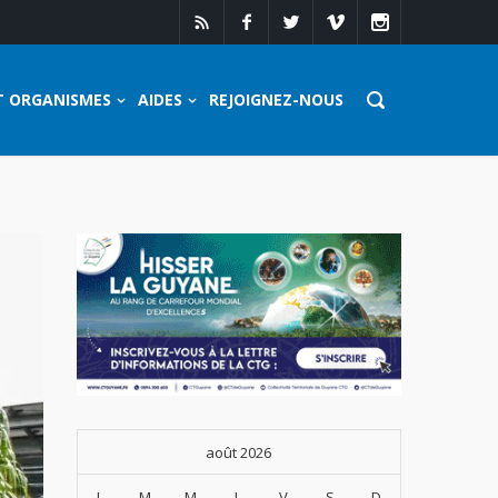
T ORGANISMES
AIDES
REJOIGNEZ-NOUS
août 2026
L
M
M
J
V
S
D