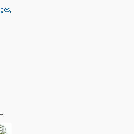
rges,
t.