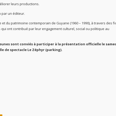
liorer leurs productions.
 par un éditeur.
ire et du patrimoine contemporain de Guyane (1960 – 1990), à travers des fic
ui ont contribué par leur engagement culturel, social ou politique au
jeunes sont conviés à participer à la présentation officielle le samed
alle de spectacle Le Zéphyr (parking).