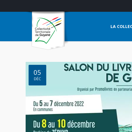
LA COLLEC
05
DÉC