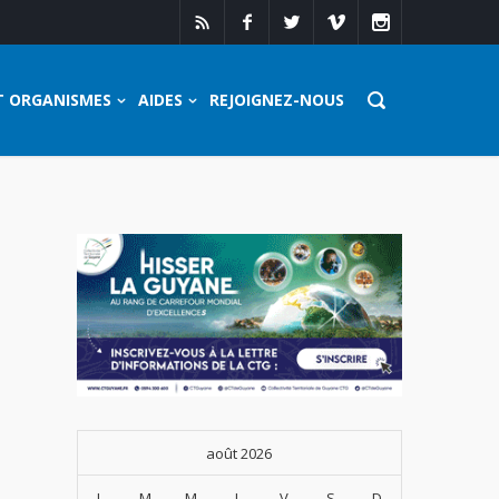
T ORGANISMES
AIDES
REJOIGNEZ-NOUS
août 2026
L
M
M
J
V
S
D