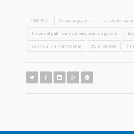
1960-1990
5 romans guyanais
association pro
histoire et patrimoine contemporain de guyane
ibi
salon du livre international
style litteraire
tra