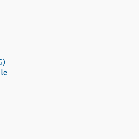
G)
 le