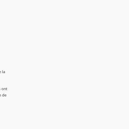
e la
s ont
n de