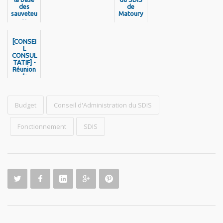
des
de
sauveteu
Matoury
rs
spécialis
és
héliporté
[CONSEI
s à
L
CONSUL
l’aéropo
TATIF] -
rt Félix
Réunion
Éboué :
Une
de
avancée
travail
significat
entre la
ive pour
CTG et
Budget
les
le
Conseil d'Administration du SDIS
secours
CESECE
de
en
Guyane
Guyane
Fonctionnement
SDIS