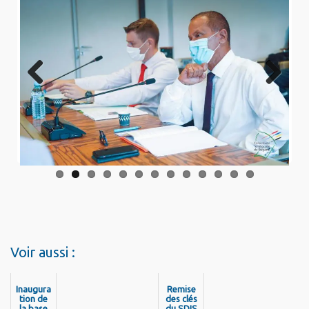
Previo
Next
us
Voir aussi :
Inaugura
Remise
tion de
des clés
la base
du SDIS