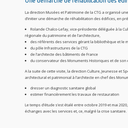
Une démarche de réhabilitation des édif
La direction Musées et Patrimoine de la CTG a organisé une 
d’initier une démarche de réhabilitation des édifices, en pr
Rolande Chalco-Lefay, vice-présidente déléguée à la Cul
régionale du patrimoine et de l’architecture,
des référents des services gérant la bibliothèque et le
du pôle Infrastructures de la CTG
de l’architecte des bâtiments de France
du conservateur des Monuments Historiques et de son
A la suite de cette visite, la direction Culture, Jeunesse et
architectural et patrimonial à l’architecte en chef des Monum
dresser un diagnostic sanitaire global
estimer financièrement les travaux de restauration
Le temps d’étude s’est étalé entre octobre 2019 et mai 2020
échanges avec les services et, ce, malgré la crise sanitaire.