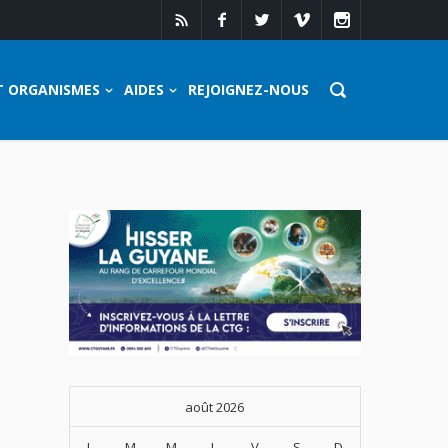
T ORGANISMES
AIDES
REJOIGNEZ-NOUS
août 2026
L
M
M
J
V
S
D