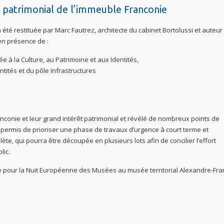
t patrimonial de l’immeuble Franconie
 été restituée par Marc Fautrez, architecte du cabinet Bortolussi et auteur
 en présence de :
 à la Culture, au Patrimoine et aux Identités,
tités et du pôle Infrastructures
nconie et leur grand intérêt patrimonial et révélé de nombreux points de
a permis de prioriser une phase de travaux d’urgence à court terme et
e, qui pourra être découpée en plusieurs lots afin de concilier l’effort
lic.
e pour la Nuit Européenne des Musées au musée territorial Alexandre-Fr