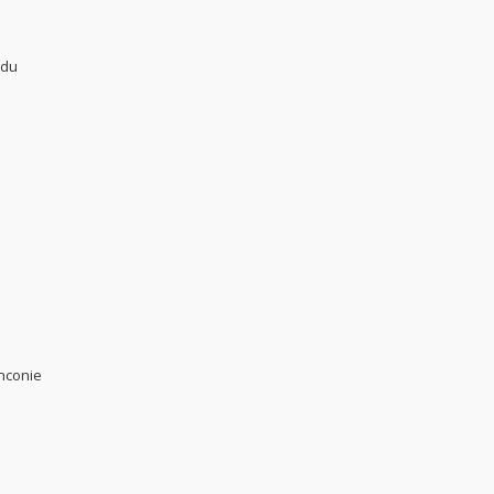
 du
anconie