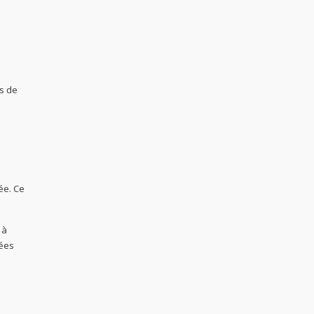
es de
ée. Ce
 à
tées