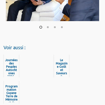
1
2
3
4
Voir aussi :
Journées
Le
des
Magazin
Peuples
e Goût
Autocht
et
ones
Saveurs
2026 -
de
Découvr
Guyane
ez la
est de
program
Program
retour !
mation
mation
Guyane
Terre de
Mémoire
et de