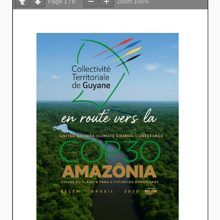
Page
1
/
8
Zoom
100%