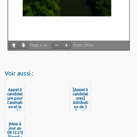
Page
1
/
8
Zoom
100%
Voir aussi :
Appel à
[Appel à
candidat
candidat
ure pour
ures]
l'animati
Attributi
on et la
on de 3
coordina
allocatio
tion du
ns de
Conseil
recherch
Territori
(Mise à
e
al de la
jour au
doctoral
09.12.21)
Citoyenn
e
eté et de
[Sport -