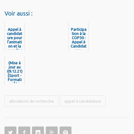
Voir aussi :
Appel à
Participa
candidat
tion à la
ure pour
COP30 :
l'animati
Appel à
on et la
Candidat
coordina
ures
tion du
Conseil
Territori
(Mise à
al de la
jour au
09.12.21)
Citoyenn
eté et de
[Sport -
l’Autono
Formati
on] La
mie
CTG
lance un
appel à
candidat
allocations de recherche
appel à candidature
ures
pour
le Brevet
Professi
onnel de
la Jeunes
se, de