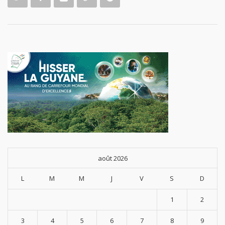
l'Éducati
on Popul
aire et
du Sport
,
spécialis
ation Act
ivités de
la For...
août 2026
L
M
M
J
V
S
D
1
2
3
4
5
6
7
8
9