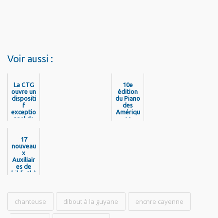
Voir aussi :
La CTG
10e
ouvre un
édition
dispositi
du Piano
f
des
exceptio
Amériqu
nnel de
es
Validatio
n des
Acquis
17
nouveau
de
l’Expérie
x
Auxiliair
nce
(VAE)
es de
bibliothè
pour les
musicien
que sur
tout le
s de
territoire
Guyane
: la CTG
chanteuse
dibout à la guyane
encnre cayenne
a
procédé