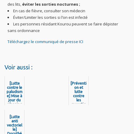
des lits,
éviter les sorties nocturnes ;
En cas de fièvre, consulter son médecin
Éviter/Limiter les sorties si l’on est infecté
Les personnes résidant Kourou peuvent se faire dépister
sans ordonnance
Téléchargez le communiqué de presse ICI
Voir aussi :
[Lutte
[Préventi
contre le
on et
paludism
lutte
e] Mise à
contre
jour du
les
planning
moustiq
des
ues]
passage
Montsin
s de la
[Lutte
éry-
baygonn
anti
Tonnegr
vectoriel
euse à
ande,
Saint-
le]
hausse
Georges
Dorothé
de la