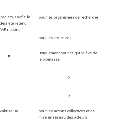
projets, sauf si le
pour les organismes de recherche
 déjà été retenu
AAP national
pour les structures
uniquement pour ce qui relève de
X
la biomasse
X
X
Maîtrise De
pour les actions collectives et de
mise en réseau des acteurs