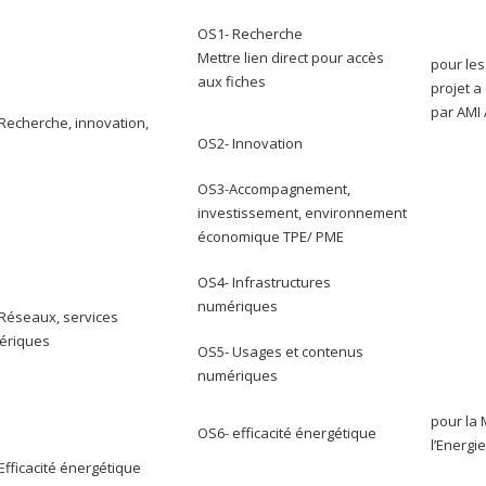
OS1- Recherche
Mettre lien direct pour accès
pour les 
aux fiches
projet a
par AMI 
echerche, innovation,
OS2- Innovation
OS3-Accompagnement,
investissement, environnement
économique TPE/ PME
OS4- Infrastructures
numériques
éseaux, services
ériques
OS5- Usages et contenus
numériques
pour la 
OS6- efficacité énergétique
l’Energie
fficacité énergétique