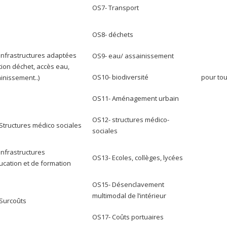
OS7- Transport
OS8- déchets
nfrastructures adaptées
OS9- eau/ assainissement
tion déchet, accès eau,
OS10- biodiversité
pour tou
inissement..)
OS11- Aménagement urbain
OS12- structures médico-
tructures médico sociales
sociales
nfrastructures
OS13- Ecoles, collèges, lycées
ucation et de formation
OS15- Désenclavement
multimodal de l’intérieur
Surcoûts
OS17- Coûts portuaires