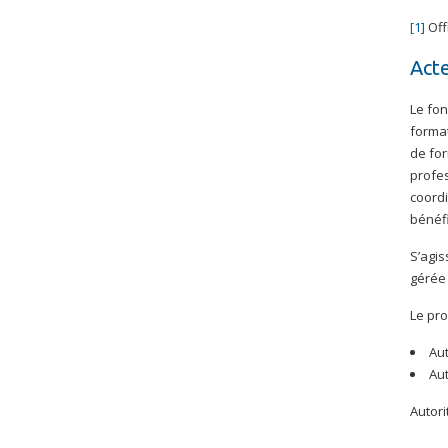
[1]
Off
Act
Le fo
format
de for
profes
coordi
bénéfi
S’agis
gérée 
Le pro
Aut
Aut
Autori