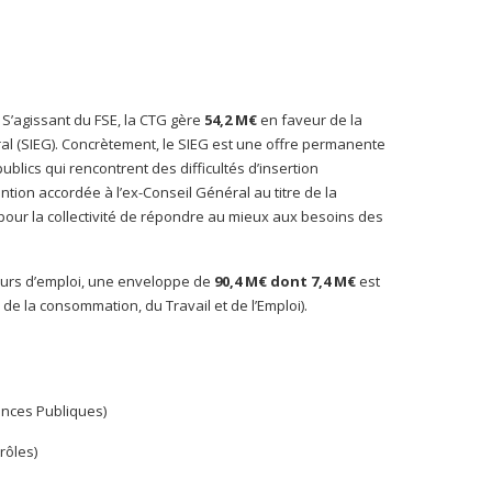
e. S’agissant du FSE, la CTG gère
54,2 M€
en faveur de la
al (SIEG). Concrètement, le SIEG est une offre permanente
ublics qui rencontrent des difficultés d’insertion
ion accordée à l’ex-Conseil Général au titre de la
git pour la collectivité de répondre au mieux aux besoins des
deurs d’emploi, une enveloppe de
90,4 M€ dont 7,4 M€
est
 de la consommation, du Travail et de l’Emploi).
nances Publiques)
rôles)