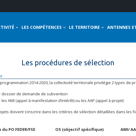
TIVITÉ
LES COMPÉTENCES
LE TERRITOIRE
ANTENNES E
Les procédures de sélection
er
 programmation 2014-2020, la collectivité territoriale privilégie 2 types de p
r dossier de demande de subvention
 les AMI (appel à manifestation d’intérêt) ou les AAP (appel à projet)
ojets doivent s’inscrire dans les critères de sélection détaillées dans les
s du PO FEDER/FSE
OS (objectif spécifique)
AMI/ A