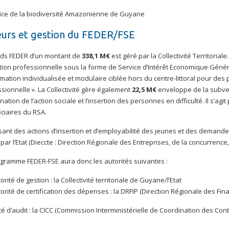
ice de la biodiversité Amazonienne de Guyane
eurs et gestion du FEDER/FSE
nds FEDER d’un montant de
338,1 M€
est géré par la Collectivité Territorial
ion professionnelle sous la forme de Service d’Intérêt Economique Génér
mation individualisée et modulaire ciblée hors du centre-littoral pour des p
sionnelle ». La Collectivité gère également
22,5 M€
enveloppe de la subvent
nation de l’action sociale et l’insertion des personnes en difficulté. Il s’a
ciaires du RSA.
sant des actions d’insertion et d’employabilité des jeunes et des deman
par l’Etat (Dieccte : Direction Régionale des Entreprises, de la concurrence,
gramme FEDER-FSE aura donc les autorités suivantes :
orité de gestion : la Collectivité territoriale de Guyane/l’Etat
orité de certification des dépenses : la DRFIP (Direction Régionale des Fi
té d’audit : la CICC (Commission Interministérielle de Coordination des Cont