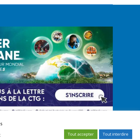
us
Tout accepter
Tout interdire
x