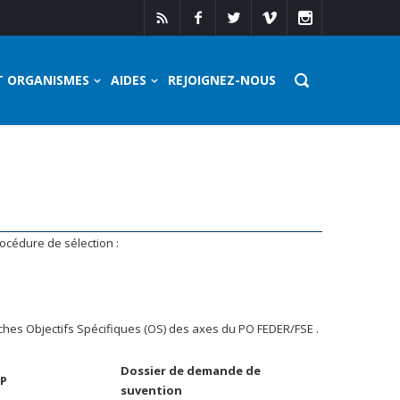
T ORGANISMES
AIDES
REJOIGNEZ-NOUS
rocédure de sélection :
 fiches Objectifs Spécifiques (OS) des axes du PO FEDER/FSE .
Dossier de demande de
AP
suvention