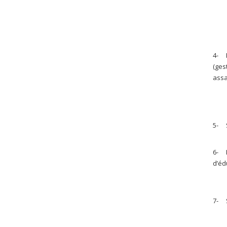
4- I
(ges
assa
5- S
6- I
d’éd
7- 