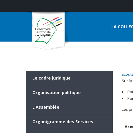
LA COLLEC
Ecout
Le cadre juridique
Sur la
Pa
Organisation politique
Par
L’Assemblée
Les pr
Organigramme des Services
Axe