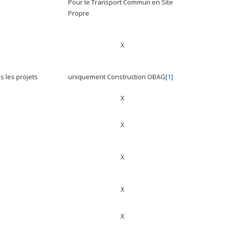
Pour le Transport Commun en Site
Propre
X
s les projets
uniquement Construction OBAG
[1]
X
X
X
X
X