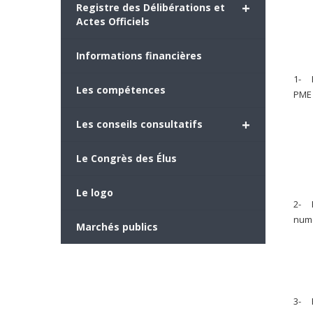
+
Registre des Délibérations et
Actes Officiels
Informations financières
1- R
Les compétences
PME
+
Les conseils consultatifs
Le Congrès des Élus
Le logo
2- R
num
Marchés publics
3- E