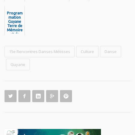
2026 -
de
Découvr
Guyane
ez la
est de
program
Program
retour !
mation
mation
Guyane
Terre de
Mémoire
et de
Libertés
- Pou
Nou Pa
Jen Bliyé
15e Rencontres Danses Métisses
Culture
Danse
Guyane