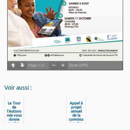
Page
1
/
2
Zoom
100%
Voir aussi :
Le Tour
Appel à
de
projet
l’Autono
annuel
mie vous
de la
donne
commiss
rendez-
ion des
vous à
financeu