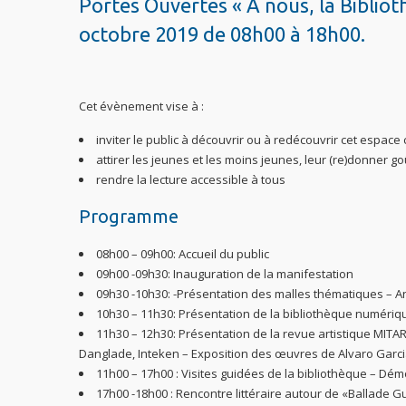
Portes Ouvertes « À nous, la Biblio
octobre 2019 de 08h00 à 18h00.
Cet évènement vise à :
inviter le public à découvrir ou à redécouvrir cet espace 
attirer les jeunes et les moins jeunes, leur (re)donner goû
rendre la lecture accessible à tous
Programme
08h00 – 09h00: Accueil du public
09h00 -09h30: Inauguration de la manifestation
09h30 -10h30: -Présentation des malles thématiques – An
10h30 – 11h30: Présentation de la bibliothèque numéri
11h30 – 12h30: Présentation de la revue artistique MIT
Danglade, Inteken – Exposition des œuvres de Alvaro Garcia
11h00 – 17h00 : Visites guidées de la bibliothèque – D
17h00 -18h00 : Rencontre littéraire autour de «Ballade G