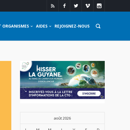
T ORGANISMES
AIDES
REJOIGNEZ-NOUS
août 2026
L
M
M
J
V
S
D