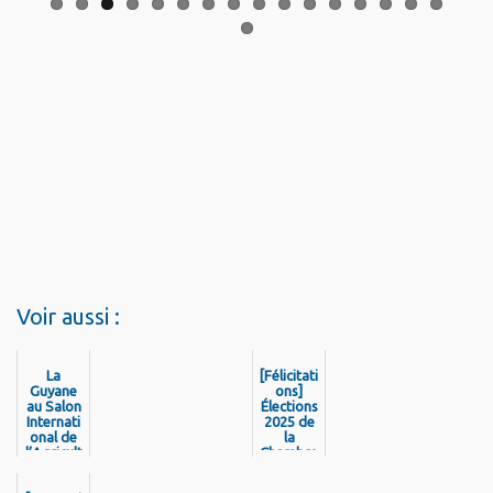
Voir aussi :
La
[Félicitati
Guyane
ons]
au Salon
Élections
Internati
2025 de
onal de
la
l’Agricult
Chambre
ure 2025
d’Agricul
!
ture de