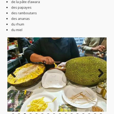
de la pâte d’awara
des papayes
des ramboutans
des ananas
du rhum
du miel
Previo
Next
us