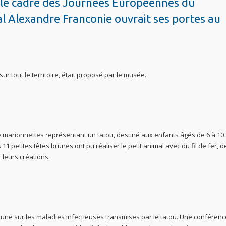
 le cadre des Journées Européennes du
al Alexandre Franconie ouvrait ses portes au
ur tout le territoire, était proposé par le musée.
e marionnettes représentant un tatou, destiné aux enfants âgés de 6 à 10
1 petites têtes brunes ont pu réaliser le petit animal avec du fil de fer, d
 leurs créations.
 une sur les maladies infectieuses transmises par le tatou. Une conférenc