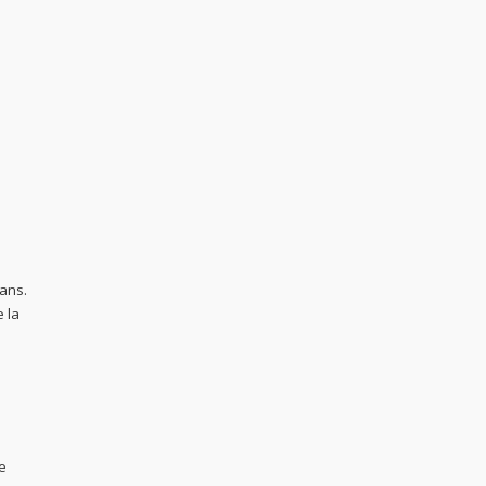
 ans.
e la
e