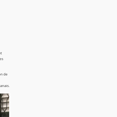
et
ies
on de
anais.