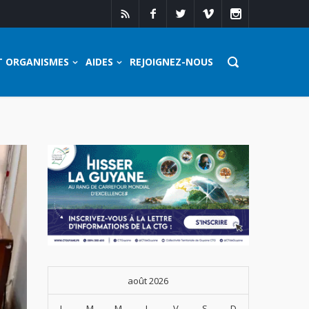
T ORGANISMES
AIDES
REJOIGNEZ-NOUS
août 2026
L
M
M
J
V
S
D