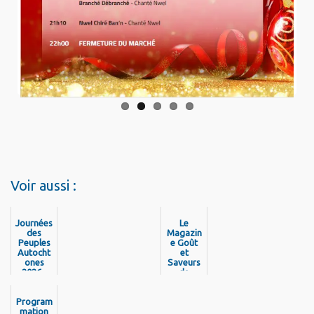
Voir aussi :
Journées
Le
des
Magazin
Peuples
e Goût
Autocht
et
ones
Saveurs
2026 -
de
Découvr
Guyane
ez la
est de
program
Program
retour !
mation
mation