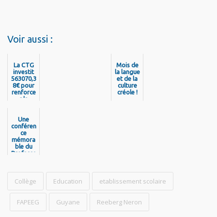
Voir aussi :
La CTG
Mois de
investit
la langue
563070,3
et de la
8€ pour
culture
renforce
créole !
r la
mobilité
des
Guyanais
Une
conféren
!
ce
mémora
ble du
Professe
ur
Franklin
Jabini à
la MCMG
Collège
Education
etablissement scolaire
pour
raviver
la
FAPEEG
Guyane
Reeberg Neron
mémoire
du