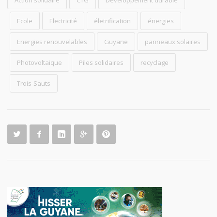
Action solidaire
CTG
Développement durable
Ecole
Electricité
életrification
énergies
Energies renouvelables
Guyane
panneaux solaires
Photovoltaique
Piles solidaires
recyclage
Trois-Sauts