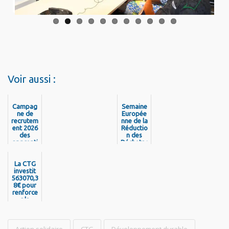
Voir aussi :
Campag
Semaine
ne de
Europée
recrutem
nne de la
ent 2026
Réductio
des
n des
apprenti
Déchets :
s de la
la CTG
Collectivi
mobilisé
La CTG
té
e pour
Territori
investit
une
563070,3
ale de
journée
8€ pour
Guyane
de
renforce
sensibilis
r la
ation
mobilité
des
Guyanais
!