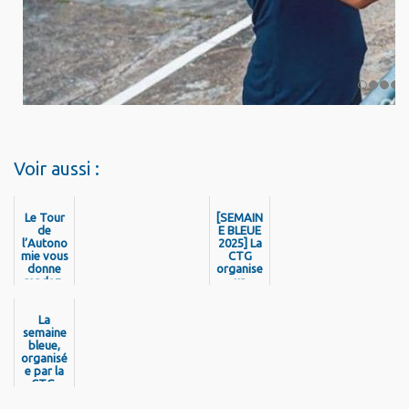
Voir aussi :
Le Tour
[SEMAIN
de
E BLEUE
l’Autono
2025] La
mie vous
CTG
donne
organise
rendez-
un
vous à
concours
Montsin
de
éry-
La
dessin
Tonnegr
semaine
destiné à
ande le
bleue,
créer le
samedi 6
organisé
visuel
juin 2026
e par la
officiel
CTG,
!
de la
revient
Semaine