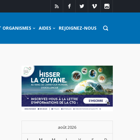
T ORGANISMES
AIDES
REJOIGNEZ-NOUS
août 2026
L
M
M
J
V
S
D