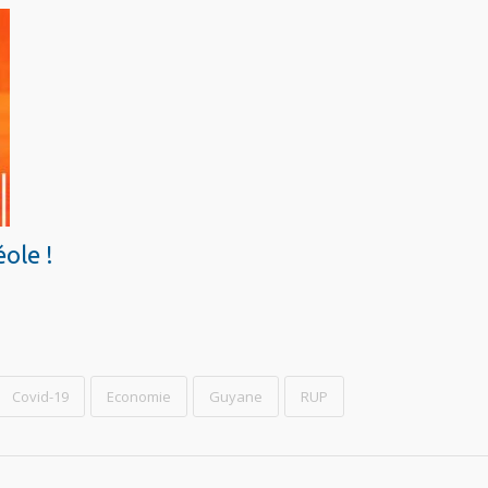
éole !
Covid-19
Economie
Guyane
RUP