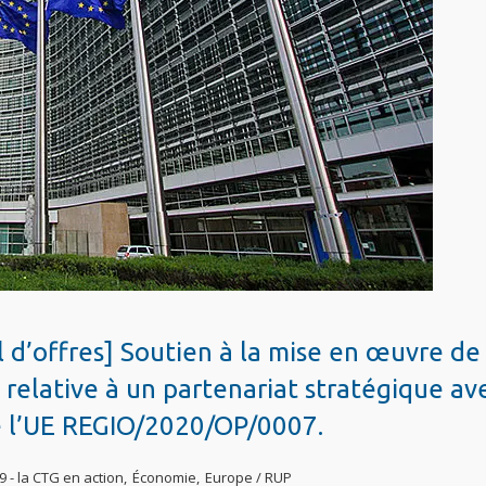
d’offres] Soutien à la mise en œuvre de 
relative à un partenariat stratégique av
de l’UE REGIO/2020/OP/0007.
 - la CTG en action
,
Économie
,
Europe / RUP