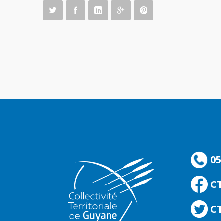
05
C
CT