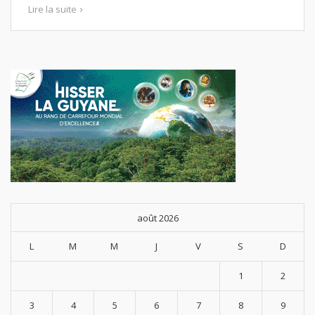
Lire la suite
août 2026
L
M
M
J
V
S
D
1
2
3
4
5
6
7
8
9